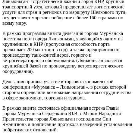
Ляньюньган – стратегически важный город КНР, крупный
транспортный узел, который предоставляет логистические
услуги для стран и регионов по маршруту Шелкового пути,
осуществляет морское сообщение с более 160 странами по
всему миру.
В рамках программы визита делегация города Мурманска
посетила порт города Ляньюньган, являющийся одним из
крупнейших в КНР (пропускная способность порта
превышает 200 млн тонн в год), а также предприятия по
производству танк-контейнеров, горного и
ветрогенераторного оборудования. (Ляньюньган является
крупнейшей базой по производству ветроэнергетического
оборудования).
Делегация приняла участие в торгово-экономической
конференции «Мурманск – Ляньюньган», в рамках которой
стороны определили возможные направления сотрудничества
в сфере экономики, торговли и туризма.
В рамках визита состоялась официальная встреча Главы
города Мурманска Сердечкина Ю.В. с Мэром Народного
Правительства города Ляньюньган господином Син
Чжэнцзюнь и подписание протокола намерений установления
побратимских отношений.