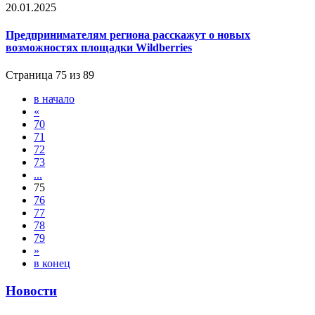
20.01.2025
Предпринимателям региона расскажут о новых
возможностях площадки Wildberries
Страница 75 из 89
в начало
«
70
71
72
73
...
75
76
77
78
79
»
в конец
Новости